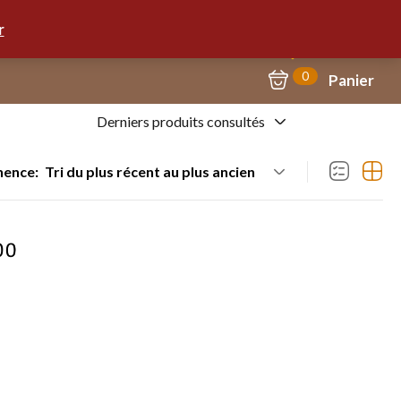
Mon Compte
09.67.57.58.62
r
0
Panier
Derniers produits consultés
nence:
Tri du plus récent au plus ancien