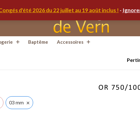
Congés d'été 2026 du 22 juillet au 19 août inclus !
-
Ignore
ogerie
Baptême
Accessoires
Perti
×
03 mm