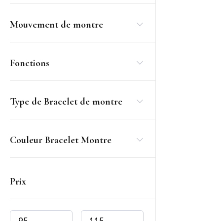
15 mm
14
Mouvement de montre
16 mm
25
17 mm
3
18 mm
11
Fonctions
20 mm
5
22 mm
2
Type de Bracelet de montre
25 mm
5
30 mm
4
35 mm
3
Couleur Bracelet Montre
40 mm
3
45 mm
1
Prix