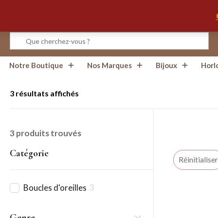
Infos, Horaires, Contact
Notre Boutique
Nos Marques
Bijoux
Horl
3 résultats affichés
3
produits trouvés
Catégorie
Réinitialiser
Boucles d'oreilles
3
Genre