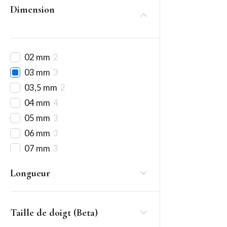
Dimension
02 mm
2
03 mm
3
03,5 mm
2
04 mm
4
05 mm
3
06 mm
3
07 mm
3
08 mm
2
Longueur
10 mm
10
11 mm
1
12 mm
5
Taille de doigt (Beta)
14 mm
7