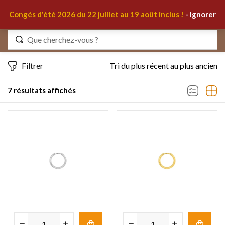
0
Congés d'été 2026 du 22 juillet au 19 août inclus !
-
Ignorer
Identifiez-vous
Filtrer
Tri du plus récent au plus ancien
7 résultats affichés
Se souvenir de moi
Mot de passe oublié ?
S'IDENTIFIER
MON COMPTE