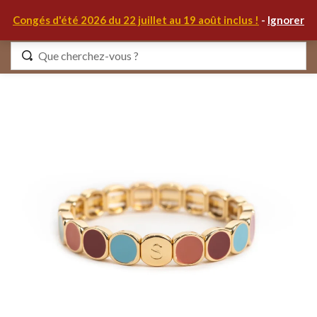
0
Congés d'été 2026 du 22 juillet au 19 août inclus !
-
Ignorer
Identifiez-vous
Se souvenir de moi
Mot de passe oublié ?
S'IDENTIFIER
MON COMPTE