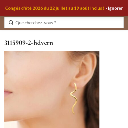
0
Congés d'été 2026 du 22 juillet au 19 août inclus !
-
Ignorer
Identifiez-vous
3115909-2-hdvern
Se souvenir de moi
Mot de passe oublié ?
S'IDENTIFIER
MON COMPTE