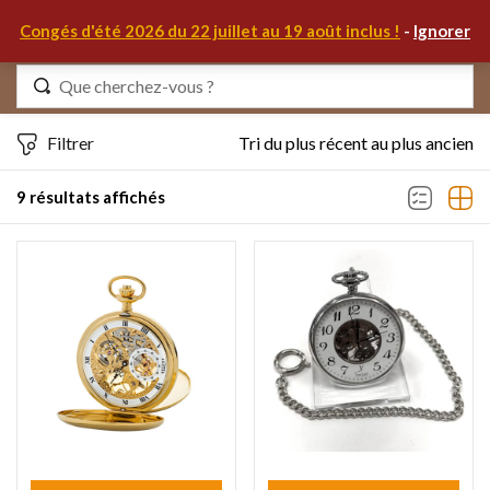
0
Congés d'été 2026 du 22 juillet au 19 août inclus !
-
Ignorer
Identifiez-vous
Filtrer
Tri du plus récent au plus ancien
9 résultats affichés
Se souvenir de moi
Mot de passe oublié ?
S'IDENTIFIER
MON COMPTE