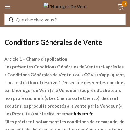
0
Identifiez-vous
Conditions Générales de Vente
Article 1 – Champ d’application
Les présentes Conditions Générales de Vente (ci-après les
Se souvenir de moi
Mot de passe oublié ?
« Conditions Générales de Vente » ou « CGV ») s’appliquent,
sans restriction ni réserve à l’ensemble des ventes conclues
S'IDENTIFIER
par L’horloger de Vern (« le Vendeur ») auprès d’acheteurs
non professionnels (« Les Clients ou le Client »), désirant
MON COMPTE
acquérir les produits proposés à la vente par le Vendeur («
Les Produits ») sur le site Internet
hdvern.fr
.
Elles précisent notamment les conditions de commande, de
paiement, de livraison et de gestion des éventuels retours