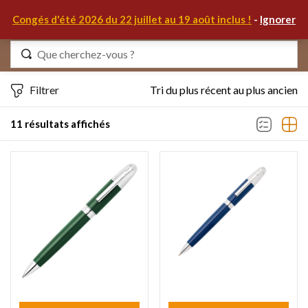
0
Congés d'été 2026 du 22 juillet au 19 août inclus !
-
Ignorer
Identifiez-vous
Filtrer
Tri du plus récent au plus ancien
11 résultats affichés
Se souvenir de moi
Mot de passe oublié ?
S'IDENTIFIER
MON COMPTE