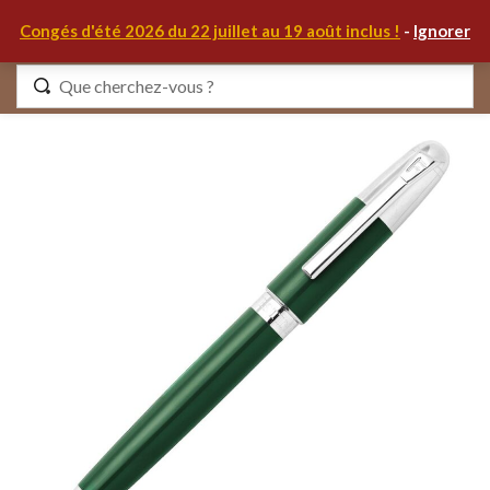
0
Congés d'été 2026 du 22 juillet au 19 août inclus !
-
Ignorer
Identifiez-vous
Se souvenir de moi
Mot de passe oublié ?
S'IDENTIFIER
MON COMPTE