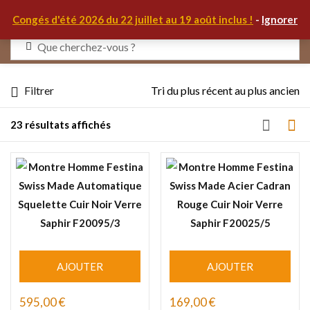
0
Congés d'été 2026 du 22 juillet au 19 août inclus !
-
Ignorer
Identifiez-vous
Filtrer
Tri du plus récent au plus ancien
23 résultats affichés
Se souvenir de moi
Mot de passe oublié ?
S'IDENTIFIER
MON COMPTE
AJOUTER
AJOUTER
595,00
€
169,00
€