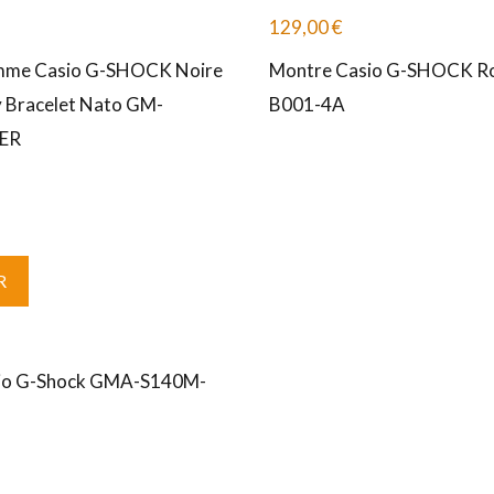
129,00
€
me Casio G-SHOCK Noire
Montre Casio G-SHOCK R
ty Bracelet Nato GM-
B001-4A
ER
R
io G-Shock GMA-S140M-