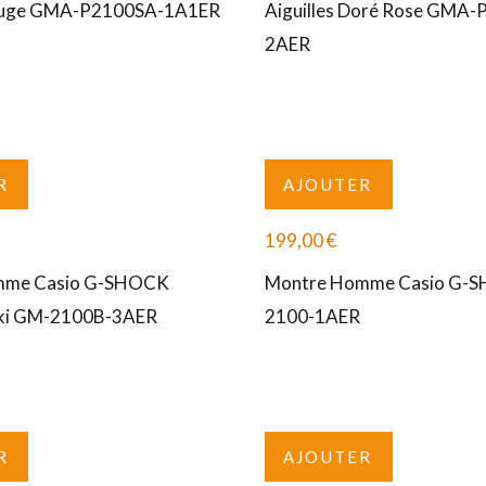
Rouge GMA-P2100SA-1A1ER
Aiguilles Doré Rose GMA
2AER
R
AJOUTER
199,00
€
mme Casio G-SHOCK
Montre Homme Casio G-
aki GM-2100B-3AER
2100-1AER
R
AJOUTER