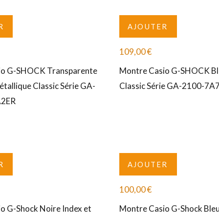
R
AJOUTER
109,00
€
io G-SHOCK Transparente
Montre Casio G-SHOCK Bl
tallique Classic Série GA-
Classic Série GA-2100-7A
A2ER
R
AJOUTER
100,00
€
o G-Shock Noire Index et
Montre Casio G-Shock Bleu