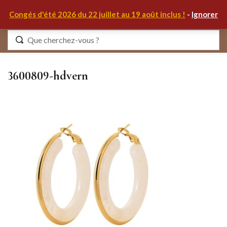
0
Congés d'été 2026 du 22 juillet au 19 août inclus !
-
Ignorer
Identifiez-vous
3600809-hdvern
Se souvenir de moi
Mot de passe oublié ?
S'IDENTIFIER
MON COMPTE