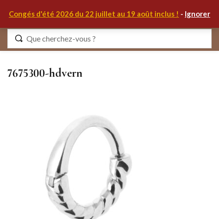
0
Congés d'été 2026 du 22 juillet au 19 août inclus !
-
Ignorer
Identifiez-vous
7675300-hdvern
Se souvenir de moi
Mot de passe oublié ?
S'IDENTIFIER
MON COMPTE