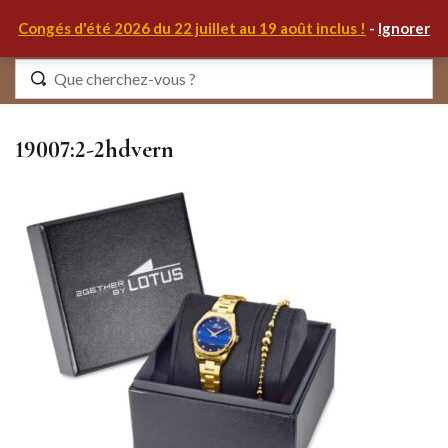
0
Congés d'été 2026 du 22 juillet au 19 août inclus !
-
Ignorer
Identifiez-vous
19007:2-2hdvern
Se souvenir de moi
Mot de passe oublié ?
S'IDENTIFIER
MON COMPTE