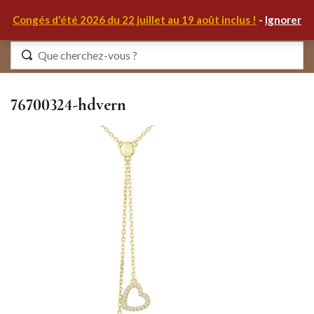
0
Congés d'été 2026 du 22 juillet au 19 août inclus !
-
Ignorer
Identifiez-vous
76700324-hdvern
Se souvenir de moi
Mot de passe oublié ?
S'IDENTIFIER
MON COMPTE