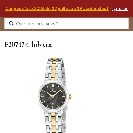
0
Congés d'été 2026 du 22 juillet au 19 août inclus !
-
Ignorer
Identifiez-vous
F20747:4-hdvern
Se souvenir de moi
Mot de passe oublié ?
S'IDENTIFIER
MON COMPTE