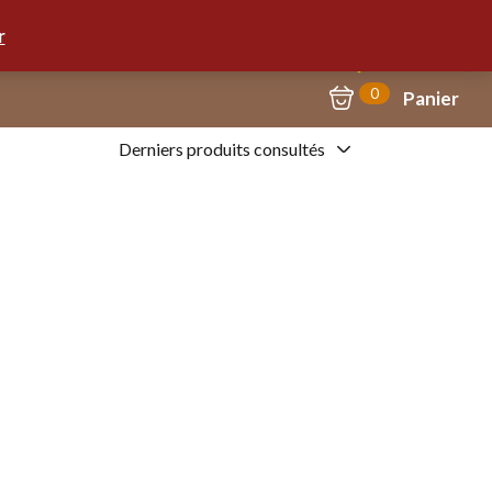
Mon Compte
09.67.57.58.62
r
0
Panier
Derniers produits consultés