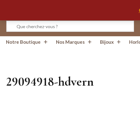
Infos, Horaires, Contact
Notre Boutique
Nos Marques
Bijoux
Horl
29094918-hdvern