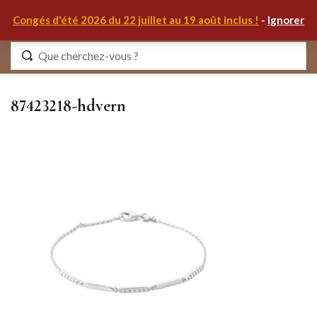
0
Congés d'été 2026 du 22 juillet au 19 août inclus !
-
Ignorer
Identifiez-vous
87423218-hdvern
Se souvenir de moi
Mot de passe oublié ?
S'IDENTIFIER
MON COMPTE