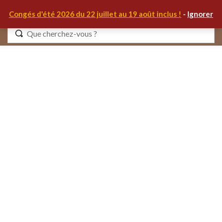
0
Congés d'été 2026 du 22 juillet au 19 août inclus !
-
Ignorer
Identifiez-vous
Se souvenir de moi
Mot de passe oublié ?
S'IDENTIFIER
MON COMPTE