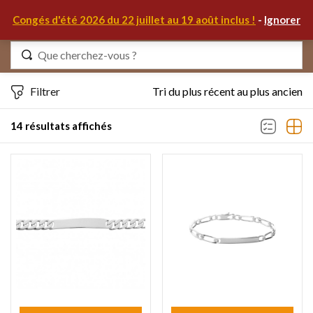
0
Congés d'été 2026 du 22 juillet au 19 août inclus !
-
Ignorer
Identifiez-vous
Filtrer
Tri du plus récent au plus ancien
14 résultats affichés
Se souvenir de moi
Mot de passe oublié ?
S'IDENTIFIER
MON COMPTE