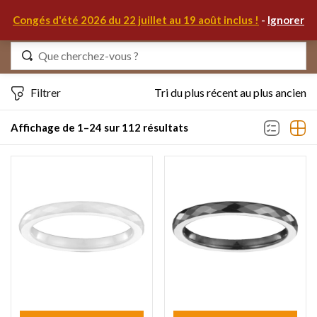
0
Congés d'été 2026 du 22 juillet au 19 août inclus !
-
Ignorer
Identifiez-vous
Filtrer
Tri du plus récent au plus ancien
Affichage de 1–24 sur 112 résultats
Se souvenir de moi
Mot de passe oublié ?
S'IDENTIFIER
MON COMPTE