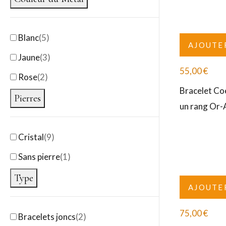
Blanc
(
5
)
AJOUTE
Jaune
(
3
)
55,00
€
Rose
(
2
)
Bracelet Coe
Pierres
un rang Or
Cristal
(
9
)
Sans pierre
(
1
)
Type
AJOUTE
75,00
€
Bracelets joncs
(
2
)