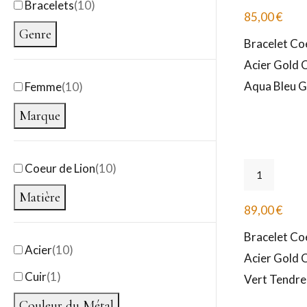
Bracelets
(
10
)
85,00
€
Genre
Bracelet C
Acier Gold C
Aqua Bleu G
Femme
(
10
)
Marque
Coeur de Lion
(
10
)
Matière
89,00
€
Bracelet C
Acier
(
10
)
Acier Gold C
Cuir
(
1
)
Vert Tendr
Couleur du Métal