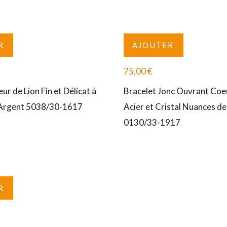
R
AJOUTER
75,00
€
ur de Lion Fin et Délicat à
Bracelet Jonc Ouvrant Coeu
-Argent 5038/30-1617
Acier et Cristal Nuances d
0130/33-1917
R