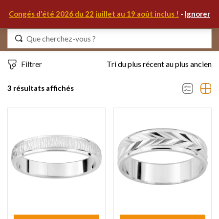
0
Congés d'été 2026 du 22 juillet au 19 août inclus !
-
Ignorer
Identifiez-vous
Filtrer
Tri du plus récent au plus ancien
3 résultats affichés
Se souvenir de moi
Mot de passe oublié ?
S'IDENTIFIER
MON COMPTE