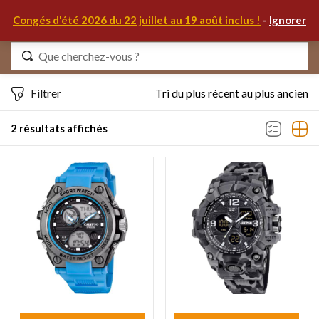
0
Congés d'été 2026 du 22 juillet au 19 août inclus !
-
Ignorer
Identifiez-vous
Filtrer
Tri du plus récent au plus ancien
2 résultats affichés
Se souvenir de moi
Mot de passe oublié ?
S'IDENTIFIER
MON COMPTE