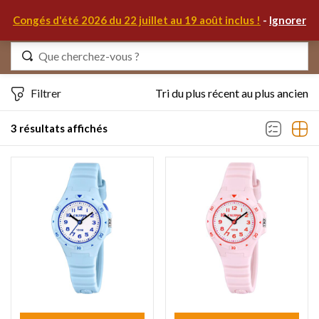
0
Congés d'été 2026 du 22 juillet au 19 août inclus !
-
Ignorer
Identifiez-vous
Filtrer
Tri du plus récent au plus ancien
3 résultats affichés
Se souvenir de moi
Mot de passe oublié ?
S'IDENTIFIER
MON COMPTE