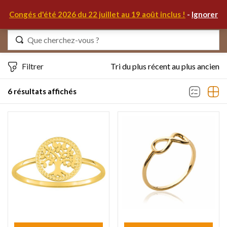
0
Congés d'été 2026 du 22 juillet au 19 août inclus !
-
Ignorer
Identifiez-vous
Filtrer
Tri du plus récent au plus ancien
6 résultats affichés
Se souvenir de moi
Mot de passe oublié ?
S'IDENTIFIER
MON COMPTE