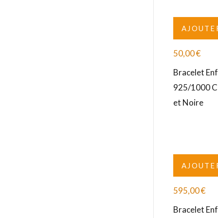
AJOUTE
50,00
€
Bracelet En
925/1000 Co
et Noire
AJOUTE
595,00
€
Bracelet En