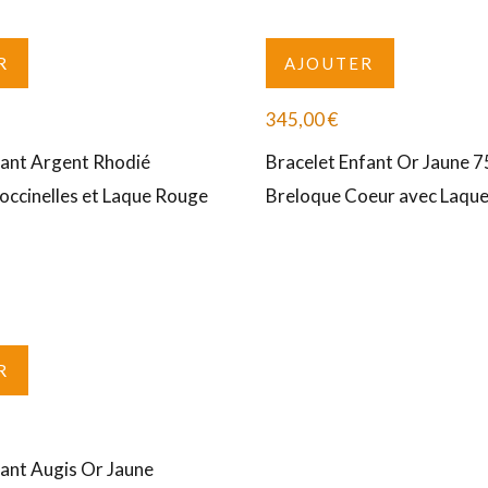
R
AJOUTER
345,00
€
fant Argent Rhodié
Bracelet Enfant Or Jaune 
ccinelles et Laque Rouge
Breloque Coeur avec Laque 
R
fant Augis Or Jaune