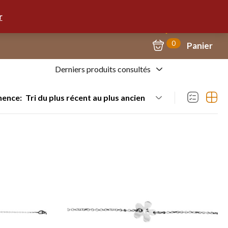
Mon Compte
09.67.57.58.62
r
0
Panier
Derniers produits consultés
nence:
Tri du plus récent au plus ancien