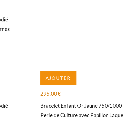
odié
ornes
AJOUTER
295,00
€
odié
Bracelet Enfant Or Jaune 750/1000
Perle de Culture avec Papillon Laque