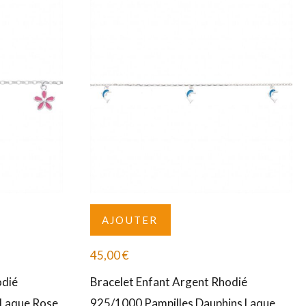
AJOUTER
45,00
€
odié
Bracelet Enfant Argent Rhodié
 Laque Rose
925/1000 Pampilles Dauphins Laque