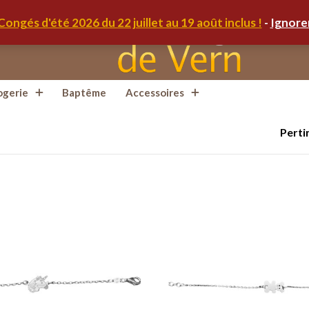
Congés d'été 2026 du 22 juillet au 19 août inclus !
-
Ignore
ogerie
Baptême
Accessoires
Perti