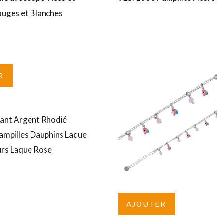
ouges et Blanches
R
fant Argent Rhodié
mpilles Dauphins Laque
urs Laque Rose
AJOUTER