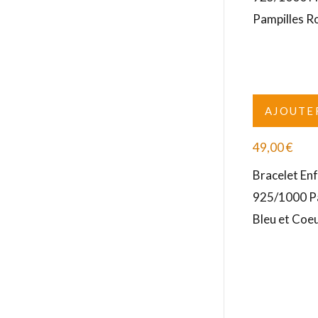
Pampilles R
AJOUTE
49,00
€
Bracelet En
925/1000 Pa
Bleu et Coe