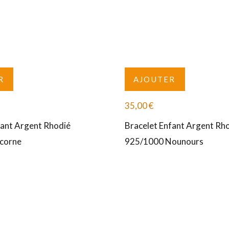
R
AJOUTER
35,00
€
fant Argent Rhodié
Bracelet Enfant Argent Rh
icorne
925/1000 Nounours