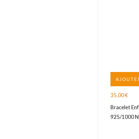
AJOUTE
35,00
€
Bracelet En
925/1000 