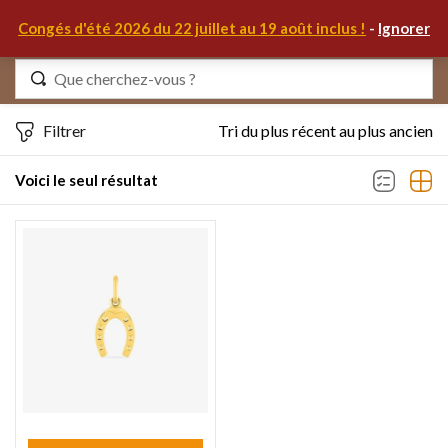
0
Congés d'été 2026 du 22 juillet au 19 août inclus !
-
Ignorer
Identifiez-vous
Filtrer
Tri du plus récent au plus ancien
Voici le seul résultat
Se souvenir de moi
Mot de passe oublié ?
S'IDENTIFIER
MON COMPTE