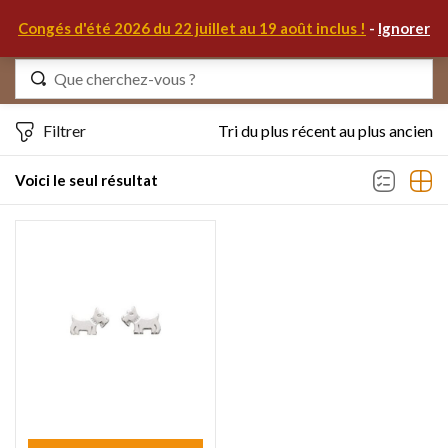
0
Congés d'été 2026 du 22 juillet au 19 août inclus !
-
Ignorer
Identifiez-vous
Filtrer
Tri du plus récent au plus ancien
Voici le seul résultat
Se souvenir de moi
Mot de passe oublié ?
S'IDENTIFIER
MON COMPTE