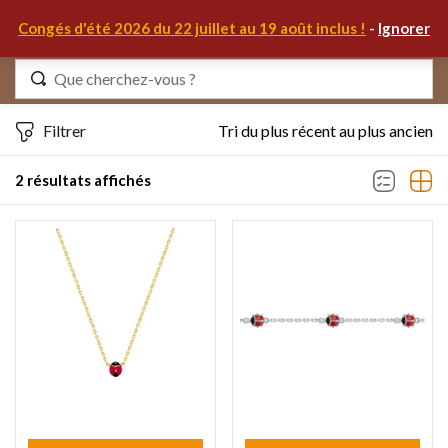
0
Congés d'été 2026 du 22 juillet au 19 août inclus !
-
Ignorer
Identifiez-vous
Filtrer
Tri du plus récent au plus ancien
2 résultats affichés
Se souvenir de moi
Mot de passe oublié ?
S'IDENTIFIER
MON COMPTE