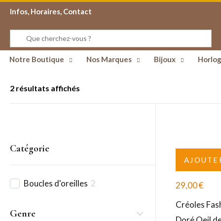
Infos, Horaires, Contact
Notre Boutique
Nos Marques
Bijoux
Horlog
2 résultats affichés
Catégorie
AJOUTE
Boucles d'oreilles
2
29,00
€
Créoles Fas
Genre
Doré Oeil d