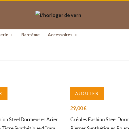
erie
Baptême
Accessoires
R
AJOUTER
29,00
€
hion Steel Dormeuses Acier
Créoles Fashion Steel Dor
e Tigre Synthétique 40mm
Pierres Synthétiques Rou