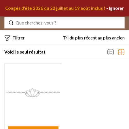
0
Congés d'été 2026 du 22 juillet au 19 août inclus !
-
Ignorer
Identifiez-vous
Filtrer
Tri du plus récent au plus ancien
Voici le seul résultat
Se souvenir de moi
Mot de passe oublié ?
S'IDENTIFIER
MON COMPTE