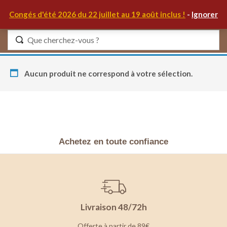
0
Congés d'été 2026 du 22 juillet au 19 août inclus !
-
Ignorer
Identifiez-vous
Aucun produit ne correspond à votre sélection.
Se souvenir de moi
Mot de passe oublié ?
Achetez en toute confiance
S'IDENTIFIER
MON COMPTE
Livraison 48/72h
Offerte à partir de 89€