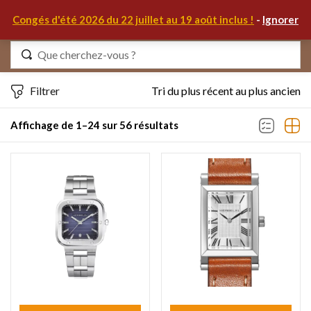
0
Congés d'été 2026 du 22 juillet au 19 août inclus !
-
Ignorer
Identifiez-vous
Filtrer
Tri du plus récent au plus ancien
Affichage de 1–24 sur 56 résultats
Se souvenir de moi
Mot de passe oublié ?
S'IDENTIFIER
MON COMPTE