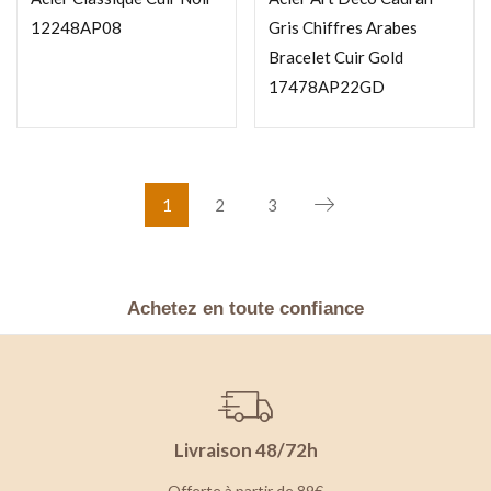
12248AP08
Gris Chiffres Arabes
Bracelet Cuir Gold
17478AP22GD
1
2
3
Achetez en toute confiance
Livraison 48/72h
Offerte à partir de 89€