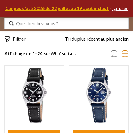
0
Congés d'été 2026 du 22 juillet au 19 août inclus !
-
Ignorer
Identifiez-vous
Filtrer
Tri du plus récent au plus ancien
Affichage de 1–24 sur 69 résultats
Se souvenir de moi
Mot de passe oublié ?
S'IDENTIFIER
MON COMPTE