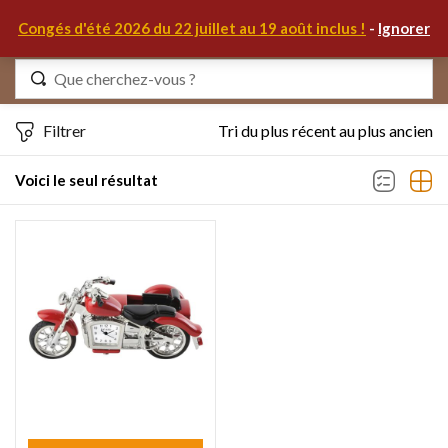
0
Congés d'été 2026 du 22 juillet au 19 août inclus !
-
Ignorer
Identifiez-vous
Filtrer
Tri du plus récent au plus ancien
Voici le seul résultat
Se souvenir de moi
Mot de passe oublié ?
S'IDENTIFIER
MON COMPTE