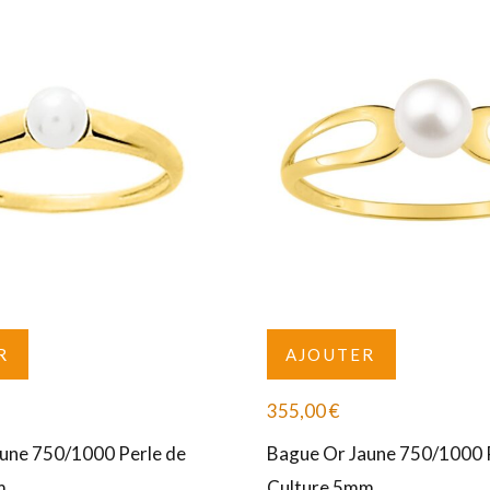
R
AJOUTER
355,00
€
une 750/1000 Perle de
Bague Or Jaune 750/1000 
m
Culture 5mm