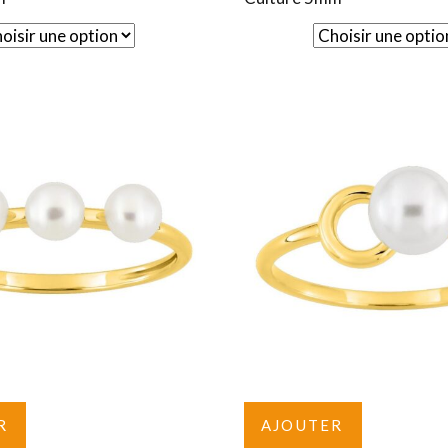
R
AJOUTER