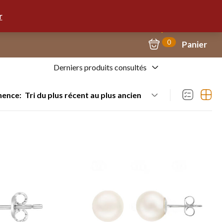
Mon Compte
09.67.57.58.62
r
0
Panier
Derniers produits consultés
nence:
Tri du plus récent au plus ancien