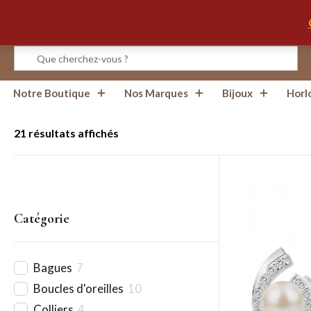
Infos, Horaires, Contact
Notre Boutique
Nos Marques
Bijoux
Horl
21 résultats affichés
Catégorie
Bagues
7
Boucles d'oreilles
10
Colliers
4