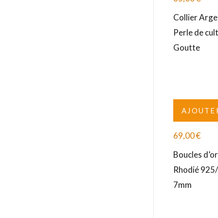
Collier Arg
Perle de cu
Goutte
AJOUTE
69,00
€
Boucles d’o
Rhodié 925/
7mm