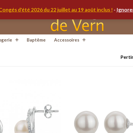
Congés d'été 2026 du 22 juillet au 19 août inclus !
-
Ignore
ogerie
Baptême
Accessoires
Perti