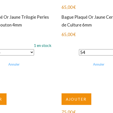
65,00
€
é Or Jaune Trilogie Perles
Bague Plaqué Or Jaune Cerc
 Bouton 4mm
de Culture 6mm
65,00
€
1 en stock
Annuler
Annuler
R
AJOUTER
75,00
€