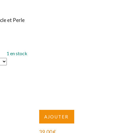
le et Perle
1 en stock
AJOUTER
39,00
€