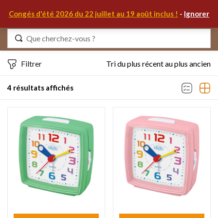
0
Congés d'été 2026 du 22 juillet au 19 août inclus !
-
Ignorer
Identifiez-vous
Filtrer
Tri du plus récent au plus ancien
4 résultats affichés
Se souvenir de moi
Mot de passe oublié ?
S'IDENTIFIER
MON COMPTE