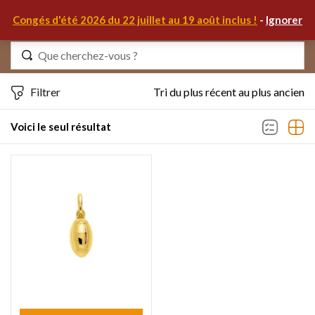
0
Congés d'été 2026 du 22 juillet au 19 août inclus !
-
Ignorer
Identifiez-vous
Filtrer
Tri du plus récent au plus ancien
Voici le seul résultat
Se souvenir de moi
Mot de passe oublié ?
S'IDENTIFIER
MON COMPTE