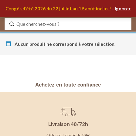
0
Congés d'été 2026 du 22 juillet au 19 août inclus !
-
Ignorer
Identifiez-vous
Aucun produit ne correspond à votre sélection.
Se souvenir de moi
Mot de passe oublié ?
Achetez en toute confiance
S'IDENTIFIER
MON COMPTE
Livraison 48/72h
Offerte à partir de 89€