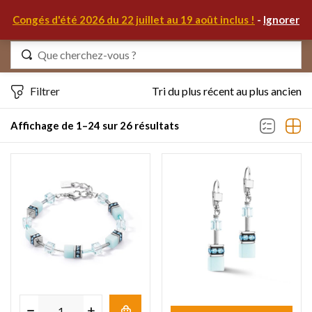
0
Congés d'été 2026 du 22 juillet au 19 août inclus !
-
Ignorer
Identifiez-vous
Filtrer
Tri du plus récent au plus ancien
Affichage de 1–24 sur 26 résultats
Se souvenir de moi
Mot de passe oublié ?
S'IDENTIFIER
MON COMPTE