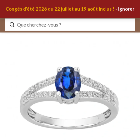
0
Congés d'été 2026 du 22 juillet au 19 août inclus !
-
Ignorer
Identifiez-vous
Se souvenir de moi
Mot de passe oublié ?
S'IDENTIFIER
MON COMPTE