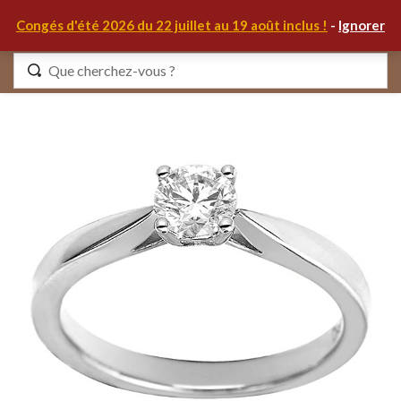
0
Congés d'été 2026 du 22 juillet au 19 août inclus !
-
Ignorer
Identifiez-vous
Se souvenir de moi
Mot de passe oublié ?
S'IDENTIFIER
MON COMPTE