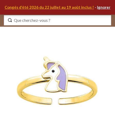
0
Congés d'été 2026 du 22 juillet au 19 août inclus !
-
Ignorer
Identifiez-vous
Se souvenir de moi
Mot de passe oublié ?
S'IDENTIFIER
MON COMPTE