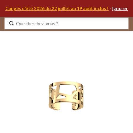
0
Congés d'été 2026 du 22 juillet au 19 août inclus !
-
Ignorer
Identifiez-vous
Se souvenir de moi
Mot de passe oublié ?
S'IDENTIFIER
MON COMPTE