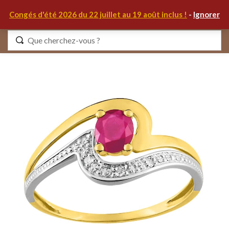
0
Congés d'été 2026 du 22 juillet au 19 août inclus !
-
Ignorer
Identifiez-vous
Se souvenir de moi
Mot de passe oublié ?
S'IDENTIFIER
MON COMPTE