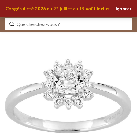
0
Congés d'été 2026 du 22 juillet au 19 août inclus !
-
Ignorer
Identifiez-vous
Se souvenir de moi
Mot de passe oublié ?
S'IDENTIFIER
MON COMPTE