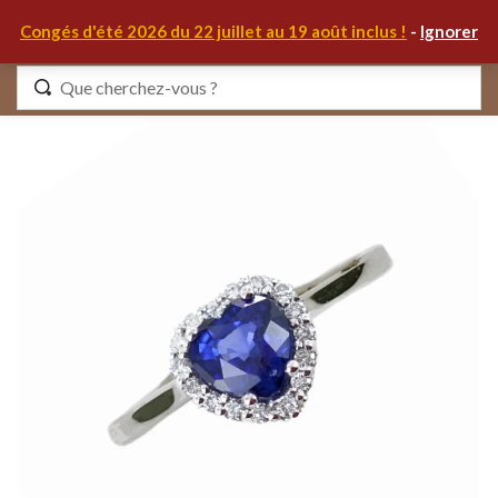
0
Congés d'été 2026 du 22 juillet au 19 août inclus !
-
Ignorer
Identifiez-vous
Se souvenir de moi
Mot de passe oublié ?
S'IDENTIFIER
MON COMPTE