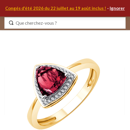
0
Congés d'été 2026 du 22 juillet au 19 août inclus !
-
Ignorer
Identifiez-vous
Se souvenir de moi
Mot de passe oublié ?
S'IDENTIFIER
MON COMPTE