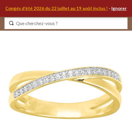
0
Congés d'été 2026 du 22 juillet au 19 août inclus !
-
Ignorer
Identifiez-vous
Se souvenir de moi
Mot de passe oublié ?
S'IDENTIFIER
MON COMPTE