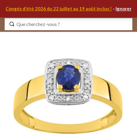
0
Congés d'été 2026 du 22 juillet au 19 août inclus !
-
Ignorer
Identifiez-vous
Se souvenir de moi
Mot de passe oublié ?
S'IDENTIFIER
MON COMPTE